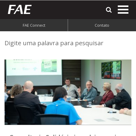
most
o
men
FAE Connect
Contato
do
Digite uma palavra para pesquisar
site