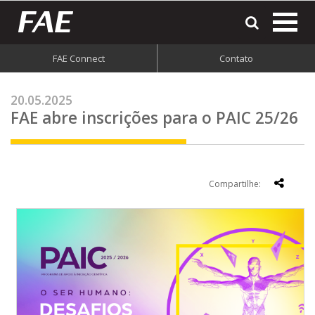
most
o
men
FAE Connect
Contato
do
site
20.05.2025
FAE abre inscrições para o PAIC 25/26
Compartilhe: