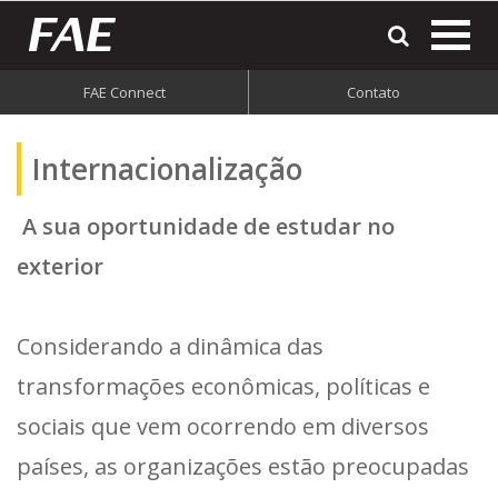
most
o
men
FAE Connect
Contato
do
site
Internacionalização
A sua oportunidade de estudar no
exterior
Considerando a dinâmica das
transformações econômicas, políticas e
sociais que vem ocorrendo em diversos
países, as organizações estão preocupadas