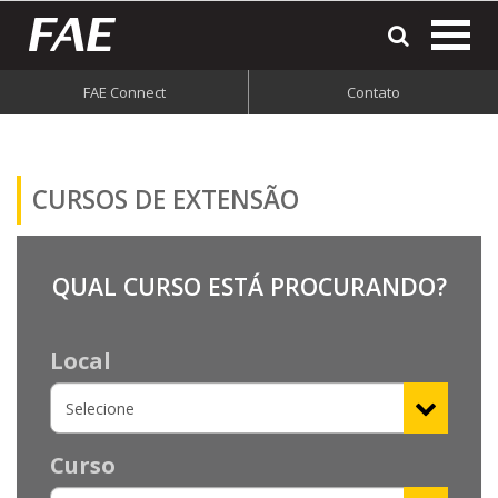
most
o
men
FAE Connect
Contato
do
site
CURSOS DE
EXTENSÃO
QUAL CURSO ESTÁ PROCURANDO?
Local
Curso