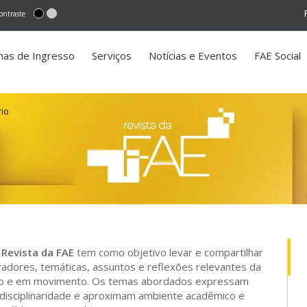
ontraste
mas de Ingresso
Serviços
Notícias e Eventos
FAE Social
(você
está
aqui)
rio
a
Revista da FAE
tem como objetivo levar e compartilhar
radores, temáticas, assuntos e reflexões relevantes da
neo e em movimento. Os temas abordados expressam
erdisciplinaridade e aproximam ambiente acadêmico e