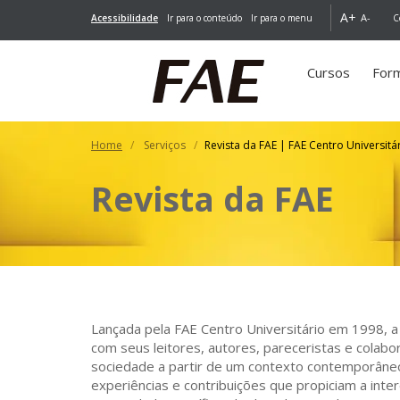
A+
A-
Acessibilidade
Ir para o conteúdo
Ir para o menu
C
Cursos
For
Home
Serviços
Revista da FAE | FAE Centro Universitá
Revista da FAE
Lançada pela FAE Centro Universitário em 1998, 
com seus leitores, autores, pareceristas e colabo
sociedade a partir de um contexto contemporâ
experiências e contribuições que propiciam a int