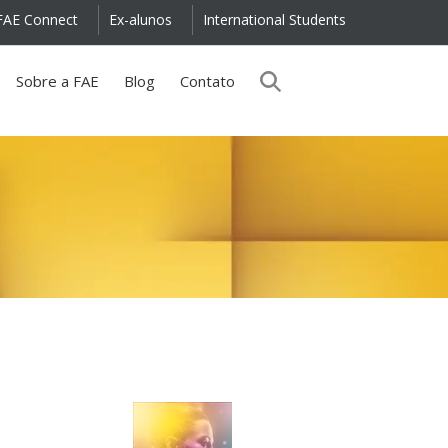
FAE Connect
Ex-alunos
International Students
Sobre a FAE
Blog
Contato
Revista
FAE