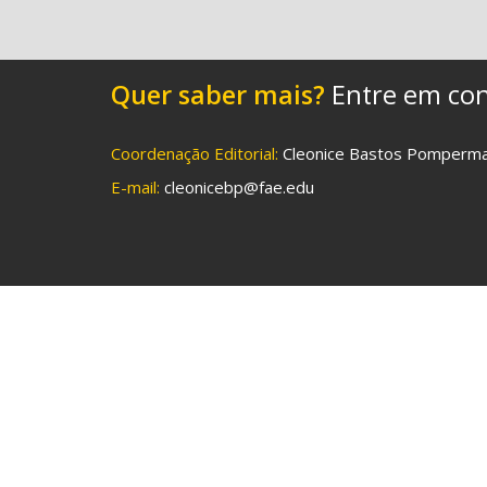
Quer saber mais?
Entre em con
Coordenação Editorial:
Cleonice Bastos Pomperm
E-mail:
cleonicebp@fae.edu