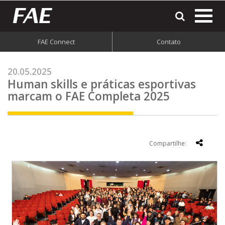
most
o
men
FAE Connect
Contato
do
site
20.05.2025
Human skills e práticas esportivas
marcam o FAE Completa 2025
Compartilhe: