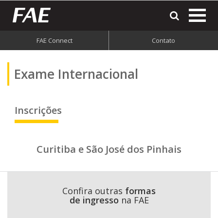
most
o
men
FAE Connect
Contato
do
site
Exame Internacional
Inscrições
Curitiba e São José dos Pinhais
Confira outras
formas
de ingresso
na FAE