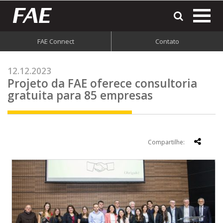
most
o
men
FAE Connect
Contato
do
site
12.12.2023
Projeto da FAE oferece consultoria
gratuita para 85 empresas
Compartilhe: