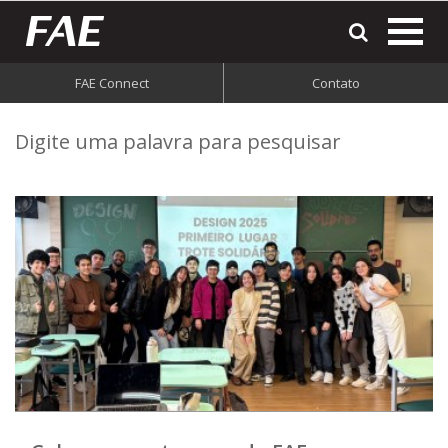
most
o
men
FAE Connect
Contato
do
Digite uma palavra para pesquisar
site