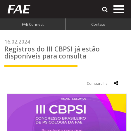
most
o
men
FAE Connect
Contato
do
site
16.02.2024
Registros do III CBPSI já estão
disponíveis para consulta
Compartilhe: