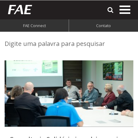
most
o
men
FAE Connect
Contato
do
Digite uma palavra para pesquisar
site