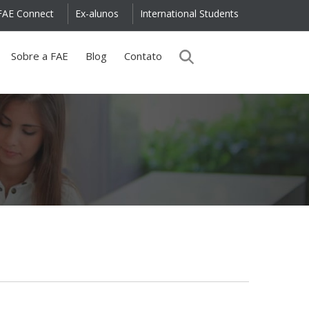
FAE Connect
Ex-alunos
International Students
Sobre a FAE
Blog
Contato