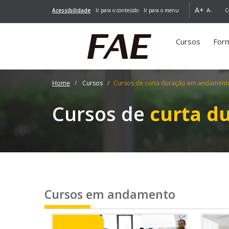
A+
A-
Acessibilidade
Ir para o conteúdo
Ir para o menu
C
Cursos
For
(você
está
aqui)
Home
Cursos
Cursos de curta duração em andament
Cursos de
curta d
Cursos em andamento