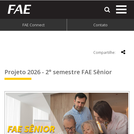
most
o
men
FAE Connect
Contato
do
site
Compartilhe:
Projeto 2026 - 2° semestre FAE Sênior