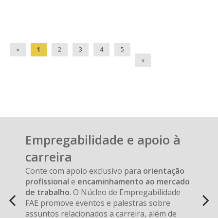
«
1
2
3
4
5
»
Anterior
Próx
Carousel
A
Empregabilidade e apoio à
carousel
content
carreira
is
with
a
Conte com apoio exclusivo para
orientação
6
rotating
profissional
e
encaminhamento ao mercado
slides.
set
de trabalho
. O Núcleo de Empregabilidade
of
FAE promove eventos e palestras sobre
images,
assuntos relacionados a carreira, além de