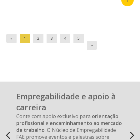
«
1
2
3
4
5
»
Anterior
Próx
Carousel
A
Empregabilidade e apoio à
carousel
content
carreira
is
with
a
Conte com apoio exclusivo para
orientação
6
rotating
profissional
e
encaminhamento ao mercado
slides.
set
de trabalho
. O Núcleo de Empregabilidade
of
FAE promove eventos e palestras sobre