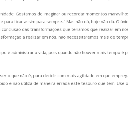
ernidade. Gostamos de imaginar ou recordar momentos maravilh
e para ficar assim para sempre..” Mas não dá, hoje não dá. O úni
 a conclusão das transformações que teríamos que realizar em n
nsformação a realizar em nós, não necessitaremos mais de tempo.
mpo é administrar a vida, pois quando não houver mais tempo é p
 ser o que não é, para decidir com mais agilidade em que empreg
pido e não utiliza de maneira errada este tesouro que tem. Use 