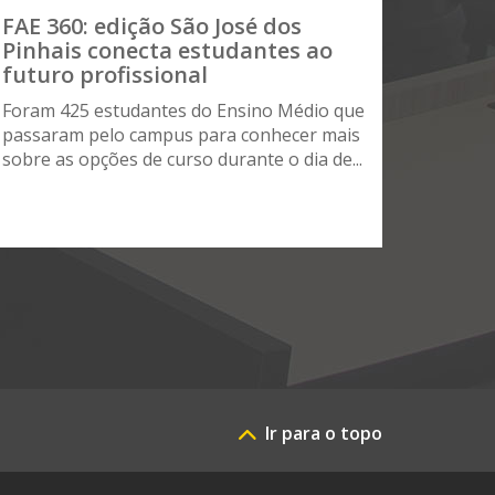
FAE 360: edição São José dos
Pinhais conecta estudantes ao
futuro profissional
Foram 425 estudantes do Ensino Médio que
passaram pelo campus para conhecer mais
sobre as opções de curso durante o dia de...
Ir para o topo