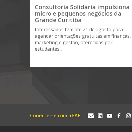
Consultoria Solidária impulsiona
micro e pequenos negócios da
Grande Curitiba
Interessados têm até 21 de agosto para
agendar orientações gratuitas em finanças,
marketing e gestão, oferecidas por
estudantes...
Conecte-se com a FAE: