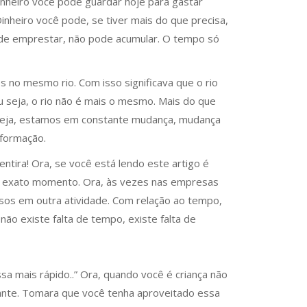
inheiro você pode guardar hoje para gastar
nheiro você pode, se tiver mais do que precisa,
ode emprestar, não pode acumular. O tempo só
 no mesmo rio. Com isso significava que o rio
 seja, o rio não é mais o mesmo. Mais do que
 seja, estamos em constante mudança, mudança
sformação.
ntira! Ora, se você está lendo este artigo é
ste exato momento. Ora, às vezes nas empresas
sos em outra atividade. Com relação ao tempo,
o existe falta de tempo, existe falta de
 mais rápido..” Ora, quando você é criança não
stante. Tomara que você tenha aproveitado essa