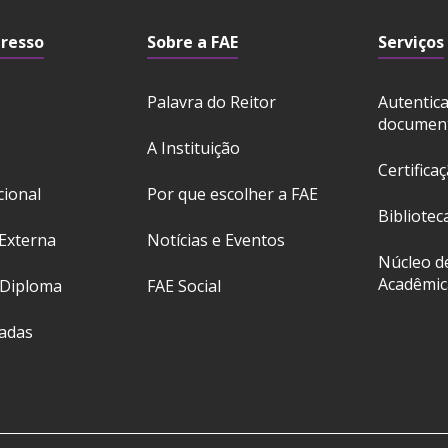
gresso
Sobre a FAE
Serviços
Palavra do Reitor
Autentic
documen
A Instituição
Certifica
cional
Por que escolher a FAE
Bibliotec
Externa
Notícias e Eventos
Núcleo d
Acadêmic
 Diploma
FAE Social
ladas