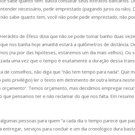
ocê sabe quanto tem. Basta consultar seus extratos bancários. D
entender necessário, pedir emprestado (pagando juros ou não). Di
ê não sabe quanto tem, você não pode pedir emprestado, não p
 Heráclito de Éfeso dizia que não se pode tomar banho duas vezes
ue nos banha hoje amanhã estará a quilômetros de distância. Ou
os (na pior das hipóteses, estaremos um dia mais velhos). Ou
lizada uma vez que o tempo é exatamente a duração dessa tran
ta de conselhos, não diga que “não tem tempo para nada”. Que me
pelo privilégio) ler o texto em detrimento de outra leitura ne
a de orçamento”. Temos orçamento, mas decidimos empregar recur
que pensamos ter e não reclamar do que nos falta. Em resumo nã
 algumas pessoas para quem “a cada dia o tempo parece que passa
a entregar, serviços para concluir e um dia cronológico dura ba