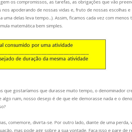
urgem os compromissos, as tarefas, as obrigações que vão pree
nos apoderando de nossas vidas e, fruto de nossas escolhas e 
da uma delas leva tempo...). Assim, ficamos cada vez com menos 
rmula matemática bem simples.
s que gostaríamos que durasse muito tempo, o denominador cres
ece algo ruim, nosso desejo é de que ele demorasse nada e o de
so?
as, comemore, divirta-se. Por outro lado, diante de uma perda, v
ação, mas pode agir sobre a sua vontade. Faça isso e pare de r