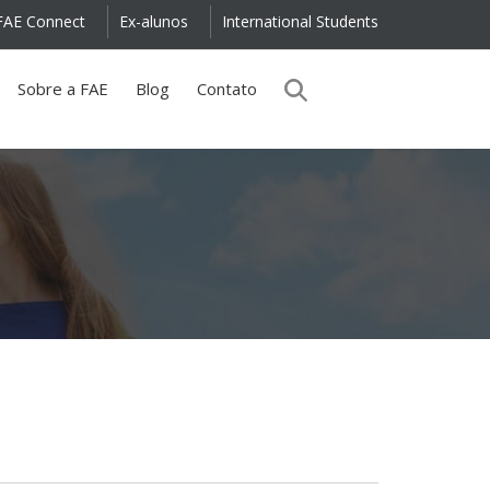
FAE Connect
Ex-alunos
International Students
Sobre a FAE
Blog
Contato