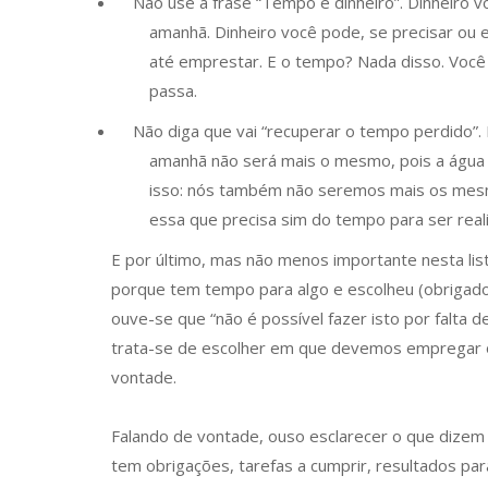
Não use a frase “Tempo é dinheiro”. Dinheiro v
amanhã. Dinheiro você pode, se precisar ou 
até emprestar. E o tempo? Nada disso. Voc
passa.
Não diga que vai “recuperar o tempo perdido”.
amanhã não será mais o mesmo, pois a água q
isso: nós também não seremos mais os mesm
essa que precisa sim do tempo para ser rea
E por último, mas não menos importante nesta lis
porque tem tempo para algo e escolheu (obrigado 
ouve-se que “não é possível fazer isto por falt
trata-se de escolher em que devemos empregar o 
vontade.
Falando de vontade, ouso esclarecer o que dizem
tem obrigações, tarefas a cumprir, resultados par