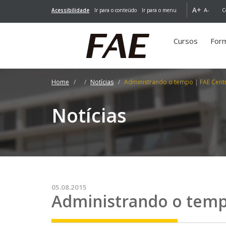
A+
A-
Acessibilidade
Ir para o conteúdo
Ir para o menu
C
Cursos
For
Home
Notícias
Administrando o tempo | FAE Centr
Notícias
05.08.2015
Administrando o tem