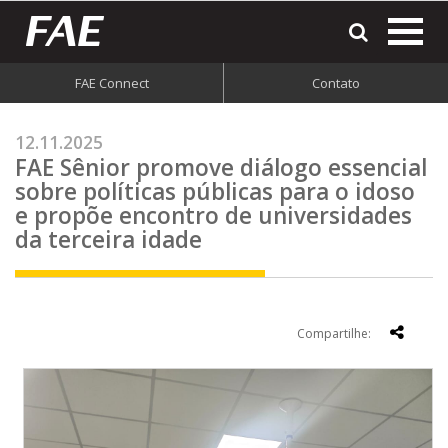
most
o
men
FAE Connect
Contato
do
site
12.11.2025
FAE Sênior promove diálogo essencial
sobre políticas públicas para o idoso
e propõe encontro de universidades
da terceira idade
Compartilhe: