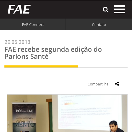
most
o
men
FAE Connect
Contato
do
site
29.05.2013
FAE recebe segunda edição do
Parlons Santé
Compartilhe: