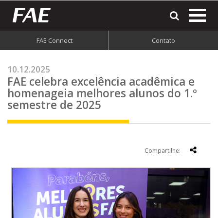
most
o
men
FAE Connect
Contato
do
site
10.12.2025
FAE celebra excelência acadêmica e
homenageia melhores alunos do 1.º
semestre de 2025
Compartilhe: