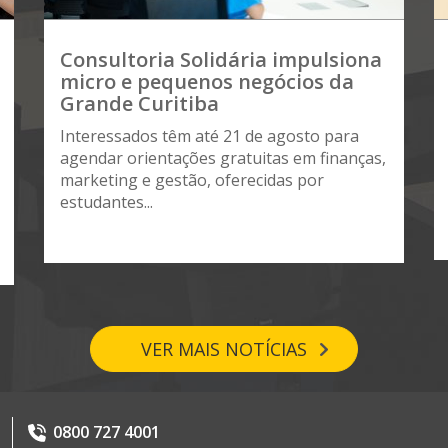
Consultoria Solidária impulsiona
micro e pequenos negócios da
Grande Curitiba
Interessados têm até 21 de agosto para
agendar orientações gratuitas em finanças,
marketing e gestão, oferecidas por
estudantes...
VER MAIS NOTÍCIAS
0800 727 4001