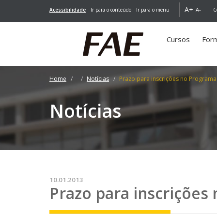
A+
A-
Acessibilidade
Ir para o conteúdo
Ir para o menu
C
Cursos
For
Home
Notícias
Prazo para inscrições no Programa
Notícias
10.01.2013
Prazo para inscrições