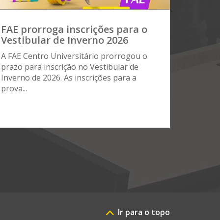
FAE prorroga inscrições para o
Vestibular de Inverno 2026
A FAE Centro Universitário prorrogou o
prazo para inscrição no Vestibular de
Inverno de 2026. As inscrições para a
prova...
Ir para o topo