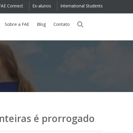
FAE Connect
Ex-alunos
International Students
Sobre a FAE
Blog
Contato
nteiras é prorrogado