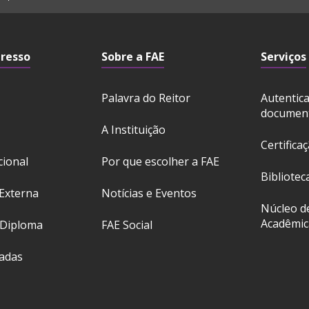
gresso
Sobre a FAE
Serviços
Palavra do Reitor
Autentic
documen
A Instituição
Certifica
cional
Por que escolher a FAE
Bibliotec
Externa
Notícias e Eventos
Núcleo d
Acadêmic
 Diploma
FAE Social
ladas