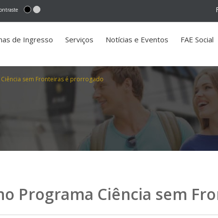
ontraste
mas de Ingresso
Serviços
Notícias e Eventos
FAE Social
 Ciência sem Fronteiras é prorrogado
 no Programa Ciência sem Fro