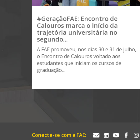
#GeraçãoFAE: Encontro de
Calouros marca o início da
trajetória universitária no
segundo...
A FAE promoveu, nos dias 30 e 31 de julho,
o Encontro de Calouros voltado aos
estudantes que iniciam os cursos de
graduação...
Conecte-se com a FAE: