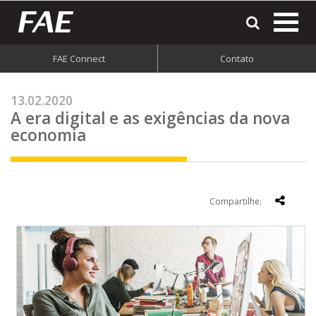
most
o
men
FAE Connect
Contato
do
site
13.02.2020
A era digital e as exigências da nova
economia
Compartilhe: