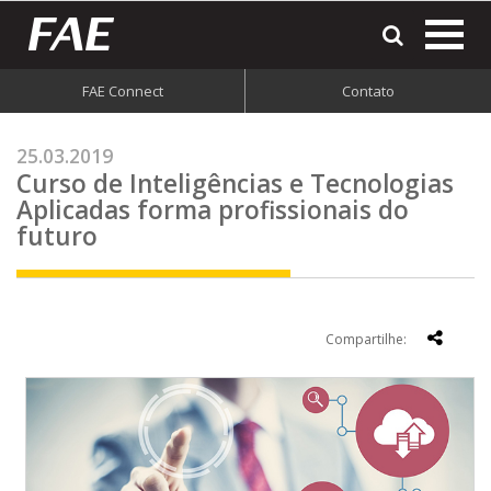
most
o
men
FAE Connect
Contato
do
site
25.03.2019
Curso de Inteligências e Tecnologias
Aplicadas forma profissionais do
futuro
Compartilhe: