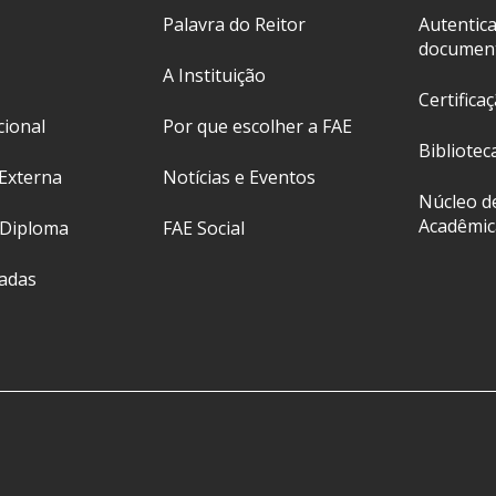
Palavra do Reitor
Autentic
documen
A Instituição
Certifica
cional
Por que escolher a FAE
Bibliotec
Externa
Notícias e Eventos
Núcleo d
Acadêmic
 Diploma
FAE Social
ladas