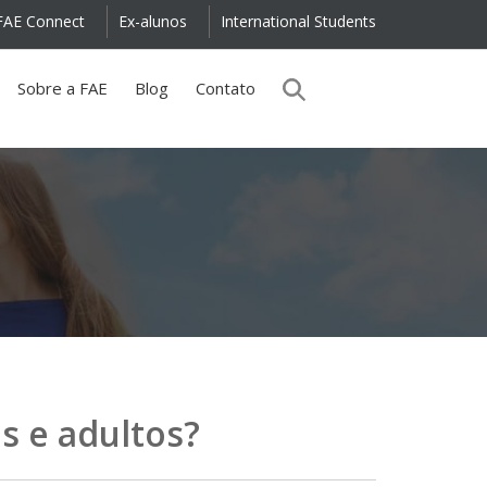
FAE Connect
Ex-alunos
International Students
Sobre a FAE
Blog
Contato
s e adultos?