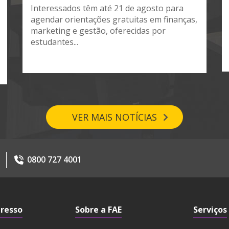
Interessados têm até 21 de agosto para
agendar orientações gratuitas em finanças,
marketing e gestão, oferecidas por
estudantes...
VER MAIS NOTÍCIAS
0800 727 4001
gresso
Sobre a FAE
Serviços