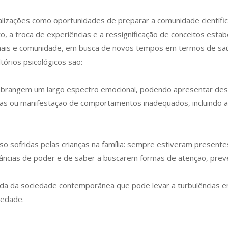
lizações como oportunidades de preparar a comunidade científic
, a troca de experiências e a ressignificação de conceitos estab
onais e comunidade, em busca de novos tempos em termos de saúd
tórios psicológicos são:
 abrangem um largo espectro emocional, podendo apresentar des
ças ou manifestação de comportamentos inadequados, incluindo a
so sofridas pelas crianças na família: sempre estiveram present
nstâncias de poder e de saber a buscarem formas de atenção, pr
nda da sociedade contemporânea que pode levar a turbulências e
iedade.