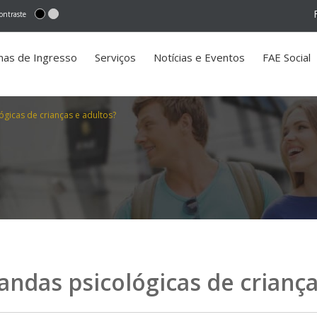
ontraste
mas de Ingresso
Serviços
Notícias e Eventos
FAE Social
icas de crianças e adultos?
das psicológicas de criança