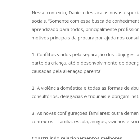
Nesse contexto, Daniela destaca as novas especia
sociais. “Somente com essa busca de conhecimento
aprendizado para todos, principalmente profissi
motivos principais da procura por ajuda nos consul
1.
Conflitos vindos pela separação dos cônjuges:
parte da criança, até o desenvolvimento de doen
causadas pela alienação parental.
2.
A violência doméstica e todas as formas de abu
consultórios, delegacias e tribunais e obrigam i
3.
As novas configurações familiares: outra dema
contextos – família, escola, amigos, vizinhos e soc
Construindo relacionamentos melhores