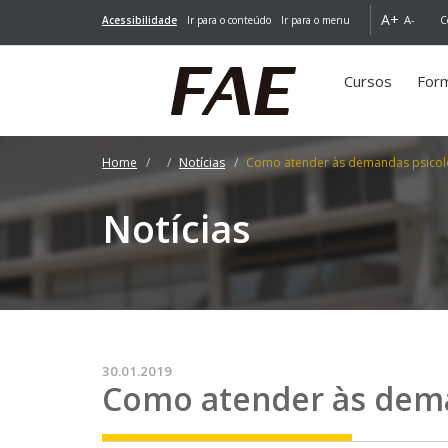
A+
A-
Acessibilidade
Ir para o conteúdo
Ir para o menu
C
Cursos
For
Home
Notícias
Como atender às demandas psicológ
Notícias
30.01.2019
Como atender às deman