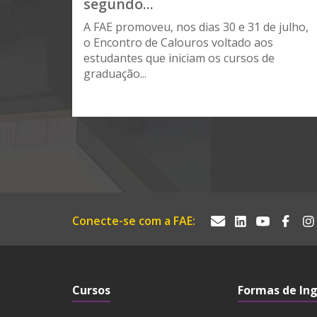
segundo...
A FAE promoveu, nos dias 30 e 31 de julho,
o Encontro de Calouros voltado aos
estudantes que iniciam os cursos de
graduação...
Conecte-se com a FAE:
Cursos
Formas de In