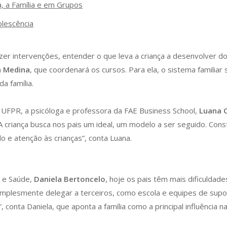
a, a Família e em Grupos
olescência
azer intervenções, entender o que leva a criança a desenvolver d
a Medina
, que coordenará os cursos. Para ela, o sistema familiar
a família.
UFPR, a psicóloga e professora da FAE Business School,
Luana 
criança busca nos pais um ideal, um modelo a ser seguido. Const
o e atenção às crianças”, conta Luana.
l e Saúde,
Daniela Bertoncelo
, hoje os pais têm mais dificuldad
mplesmente delegar a terceiros, como escola e equipes de suporte
”, conta Daniela, que aponta a família como a principal influênci