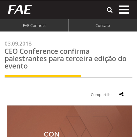
most
o
men
FAE Connect
Contato
do
site
03.09.2018
CEO Conference confirma
palestrantes para terceira edição do
evento
Compartilhe: