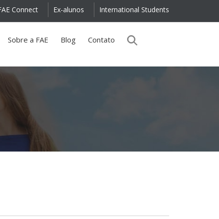
FAE Connect
Ex-alunos
International Students
Sobre a FAE
Blog
Contato