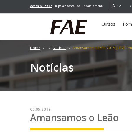
A+
A-
Acessibilidade
Ir para o conteúdo
Ir para o menu
C
Cursos
For
Home
Notícias
Amansamos o Leão 2018 | FAE Cent
Notícias
07.05.2018
Amansamos o Leão