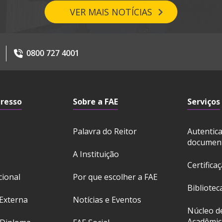
VER MAIS NOTÍCIAS
0800 727 4001
gresso
Sobre a FAE
Serviços
Palavra do Reitor
Autentic
documen
A Instituição
Certifica
cional
Por que escolher a FAE
Bibliotec
Externa
Notícias e Eventos
Núcleo d
Acadêmic