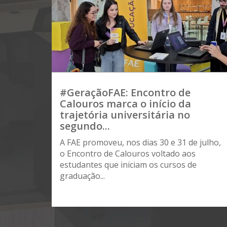
#GeraçãoFAE: Encontro de
Calouros marca o início da
trajetória universitária no
segundo...
A FAE promoveu, nos dias 30 e 31 de julho,
o Encontro de Calouros voltado aos
estudantes que iniciam os cursos de
graduação...