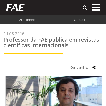
most
o
men
FAE Connect
Contato
do
site
11.08.2016
Professor da FAE publica em revistas
científicas internacionais
Compartilhe: