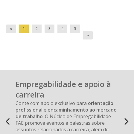
«
1
2
3
4
5
»
Anterior
Próx
Carousel
A
Empregabilidade e apoio à
carousel
content
carreira
is
with
a
Conte com apoio exclusivo para
orientação
6
rotating
profissional
e
encaminhamento ao mercado
slides.
set
de trabalho
. O Núcleo de Empregabilidade
of
FAE promove eventos e palestras sobre
images,
assuntos relacionados a carreira, além de