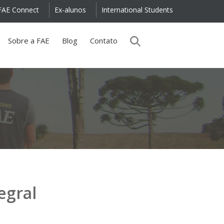
FAE Connect
Ex-alunos
International Students
Sobre a FAE
Blog
Contato
(você
está
aqui)
egral