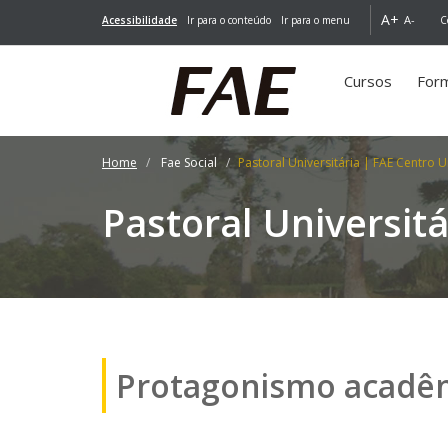
A+
A-
Acessibilidade
Ir para o conteúdo
Ir para o menu
C
Cursos
For
Home
Fae Social
Pastoral Universitária | FAE Centro U
Pastoral Universitá
Protagonismo acadêmi