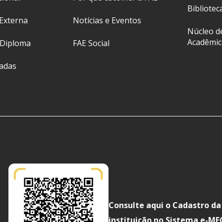
Bibliotec
Externa
Notícias e Eventos
Núcleo d
Acadêmic
 Diploma
FAE Social
ladas
Consulte aqui o Cadastro da
instituição no Sistema e-ME