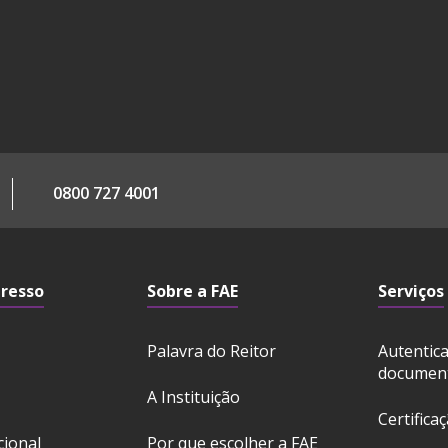
0800 727 4001
gresso
Sobre a FAE
Serviços
Palavra do Reitor
Autentic
documen
A Instituição
Certifica
cional
Por que escolher a FAE