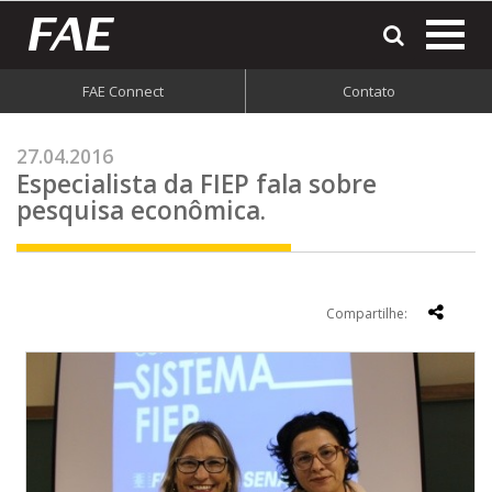
most
o
men
FAE Connect
Contato
do
site
27.04.2016
Especialista da FIEP fala sobre
pesquisa econômica.
Compartilhe: