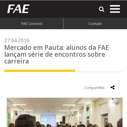
most
o
men
FAE Connect
Contato
do
site
27.04.2016
Mercado em Pauta: alunos da FAE
lançam série de encontros sobre
carreira
Compartilhe: