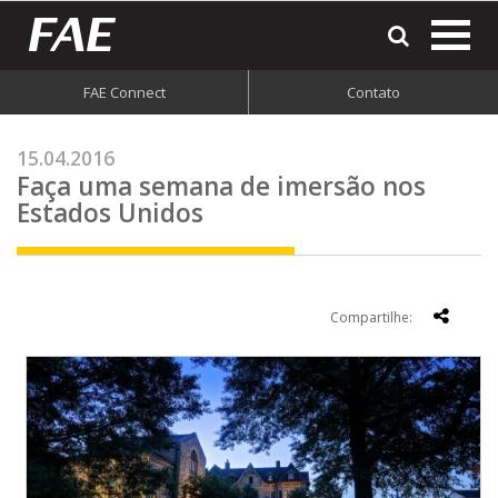
most
o
men
FAE Connect
Contato
do
site
15.04.2016
Faça uma semana de imersão nos
Estados Unidos
Compartilhe: