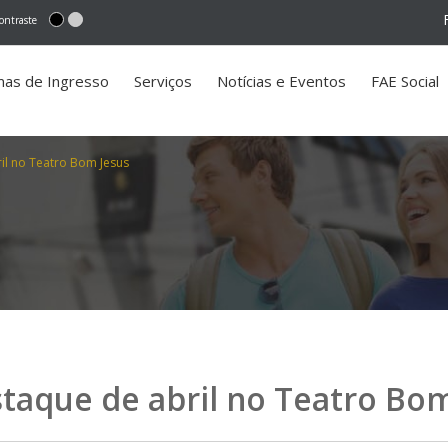
ontraste
mas de Ingresso
Serviços
Notícias e Eventos
FAE Social
il no Teatro Bom Jesus
staque de abril no Teatro Bo