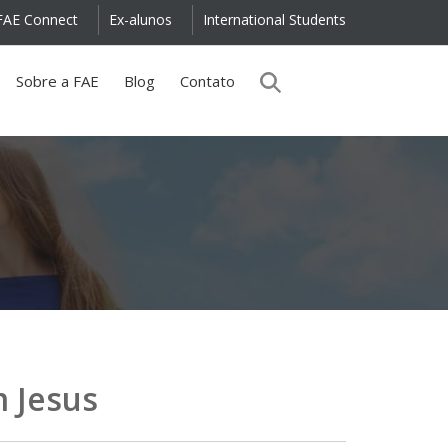
FAE Connect
Ex-alunos
International Students
Sobre a FAE
Blog
Contato
m Jesus