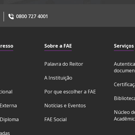
0800 727 4001
gresso
Sobre a FAE
Serviços
Palavra do Reitor
Autentic
documen
A Instituição
Certifica
cional
Por que escolher a FAE
Bibliotec
Externa
Notícias e Eventos
Núcleo d
Acadêmic
 Diploma
FAE Social
ladas