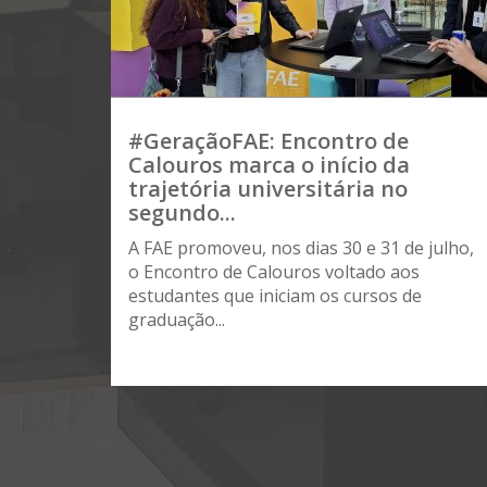
#GeraçãoFAE: Encontro de
Calouros marca o início da
trajetória universitária no
segundo...
A FAE promoveu, nos dias 30 e 31 de julho,
o Encontro de Calouros voltado aos
estudantes que iniciam os cursos de
graduação...