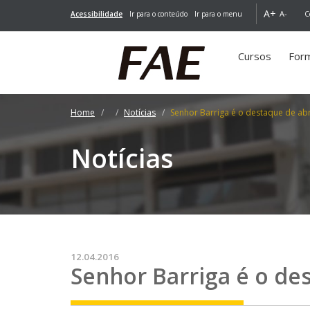
A+
A-
Acessibilidade
Ir para o conteúdo
Ir para o menu
C
Cursos
For
Home
Notícias
Senhor Barriga é o destaque de abr
Notícias
12.04.2016
Senhor Barriga é o de