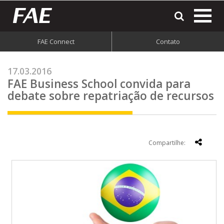
most
o
men
FAE Connect
Contato
do
site
17.03.2016
FAE Business School convida para
debate sobre repatriação de recursos
Compartilhe: