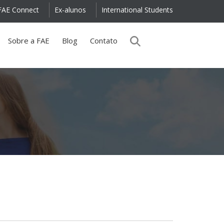
FAE Connect
Ex-alunos
International Students
Sobre a FAE
Blog
Contato