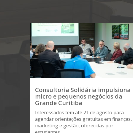
Consultoria Solidária impulsiona
micro e pequenos negócios da
Grande Curitiba
Interessados têm até 21 de agosto para
agendar orientações gratuitas em finanças,
marketing e gestão, oferecidas por
estudantes...