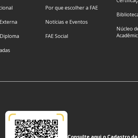
Certifica
cional
Por que escolher a FAE
Bibliotec
Externa
Notícias e Eventos
Núcleo d
Acadêmic
 Diploma
FAE Social
ladas
Consulte aqui o Cadastro da