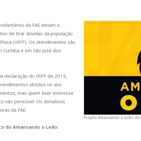
voluntários da FAE iniciam o
etivo de tirar dúvidas da população
ísica (IRPF). Os atendimentos são
 Curitiba e em São José dos
da declaração do IRPF de 2015,
e rendimentos obtidos no ano
mentos, mas quem tiver interesse
to não perecível. Os donativos
iras da FAE.
Projeto Amansando o Leão, da FA
ico do Amansando o Leão: