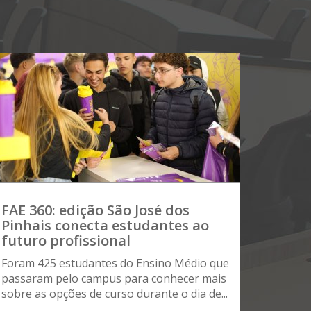
FAE 360: edição São José dos
Pinhais conecta estudantes ao
futuro profissional
Foram 425 estudantes do Ensino Médio que
passaram pelo campus para conhecer mais
sobre as opções de curso durante o dia de...