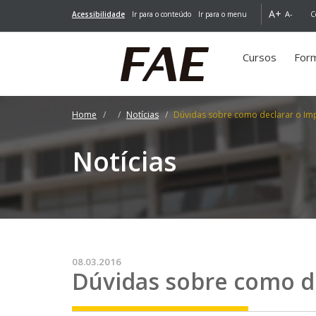
A+
A-
Acessibilidade
Ir para o conteúdo
Ir para o menu
C
Cursos
For
Home
Notícias
Dúvidas sobre como declarar o Im
Notícias
08.03.2016
Dúvidas sobre como d