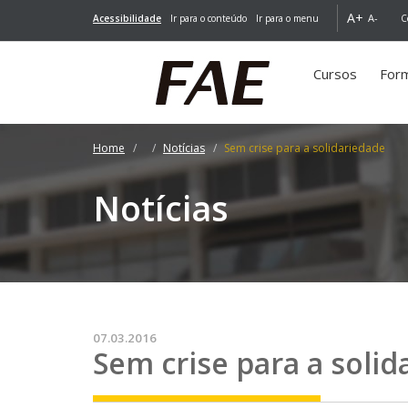
A+
A-
Acessibilidade
Ir para o conteúdo
Ir para o menu
C
Cursos
For
Home
Notícias
Sem crise para a solidariedade
Notícias
07.03.2016
Sem crise para a soli