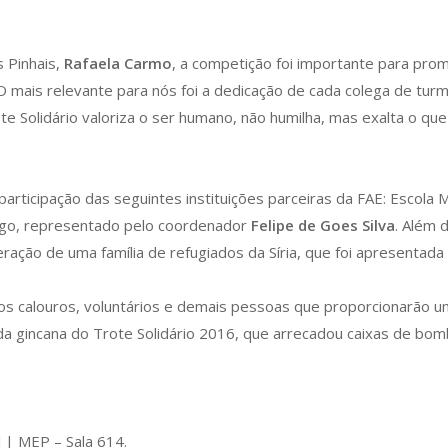
s Pinhais,
Rafaela Carmo
, a competição foi importante para prom
“O mais relevante para nós foi a dedicação de cada colega de tu
te Solidário valoriza o ser humano, não humilha, mas exalta o qu
ticipação das seguintes instituições parceiras da FAE: Escola M
ngo, representado pelo coordenador
Felipe de Goes Silva
. Além 
ração de uma família de refugiados da Síria, que foi apresentad
 os calouros, voluntários e demais pessoas que proporcionarão u
o da gincana do Trote Solidário 2016, que arrecadou caixas de bo
 | MEP – Sala 614.