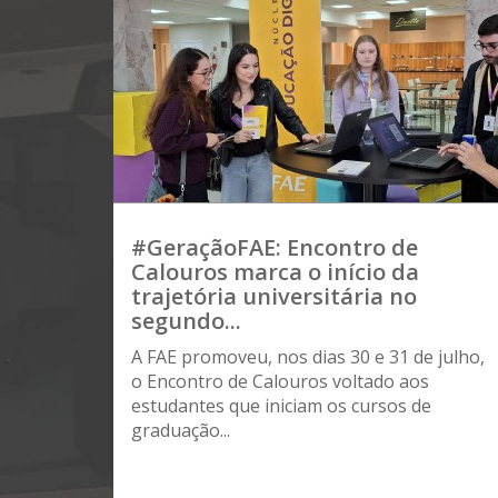
#GeraçãoFAE: Encontro de
Calouros marca o início da
trajetória universitária no
segundo...
A FAE promoveu, nos dias 30 e 31 de julho,
o Encontro de Calouros voltado aos
estudantes que iniciam os cursos de
graduação...