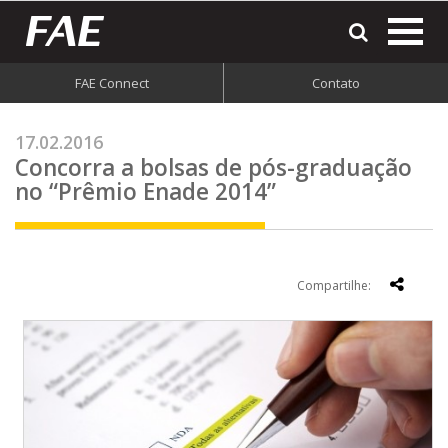
most
o
men
FAE Connect
Contato
do
site
17.02.2016
Concorra a bolsas de pós-graduação
no “Prêmio Enade 2014”
Compartilhe: