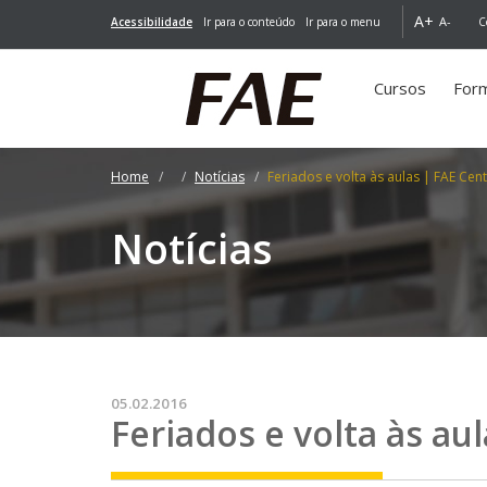
A+
A-
Acessibilidade
Ir para o conteúdo
Ir para o menu
C
Cursos
For
Home
Notícias
Feriados e volta às aulas | FAE Cent
Notícias
05.02.2016
Feriados e volta às aul