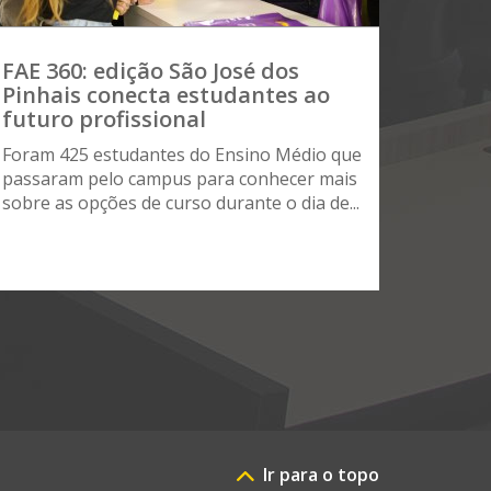
FAE 360: edição São José dos
Pinhais conecta estudantes ao
futuro profissional
Foram 425 estudantes do Ensino Médio que
passaram pelo campus para conhecer mais
sobre as opções de curso durante o dia de...
Ir para o topo