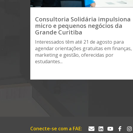
Consultoria Solidária impulsiona
micro e pequenos negócios da
Grande Curitiba
Interessados têm até 21 de agosto para
agendar orientações gratuitas em finanças,
marketing e gestão, oferecidas por
estudantes...
Conecte-se com a FAE: