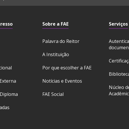
gresso
Sobre a FAE
Serviços
Palavra do Reitor
Autentic
documen
A Instituição
Certifica
cional
Por que escolher a FAE
Bibliotec
Externa
Notícias e Eventos
Núcleo d
Acadêmic
 Diploma
FAE Social
ladas