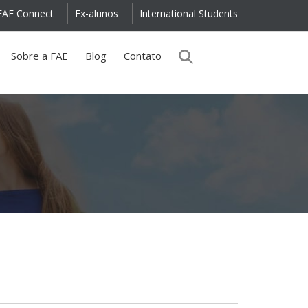
FAE Connect
Ex-alunos
International Students
Sobre a FAE
Blog
Contato