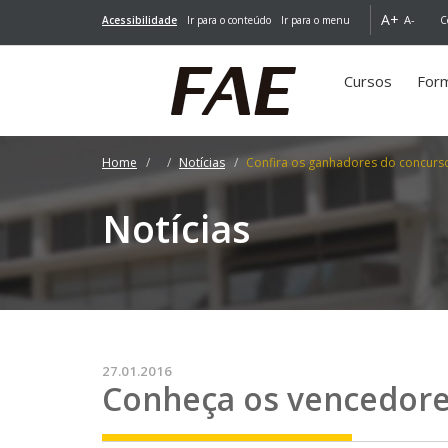
A+
A-
Acessibilidade
Ir para o conteúdo
Ir para o menu
C
Cursos
For
Home
Notícias
Confira os ganhadores do concurs
Notícias
27.01.2016
Conheça os vencedore