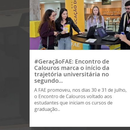
#GeraçãoFAE: Encontro de
Calouros marca o início da
trajetória universitária no
segundo...
A FAE promoveu, nos dias 30 e 31 de julho,
o Encontro de Calouros voltado aos
estudantes que iniciam os cursos de
graduação...