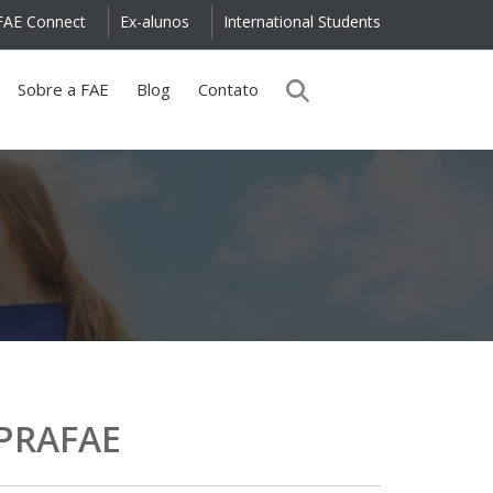
FAE Connect
Ex-alunos
International Students
Sobre a FAE
Blog
Contato
MPRAFAE