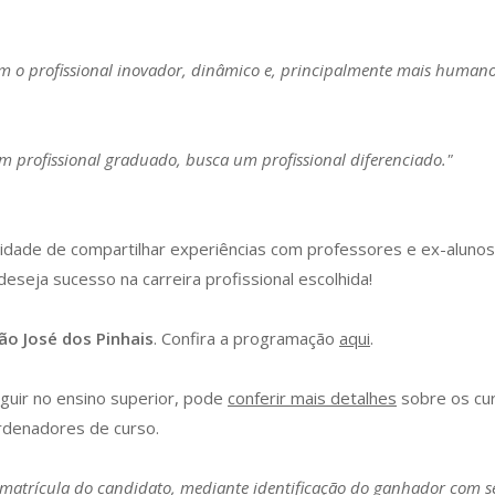
om o profissional inovador, dinâmico e, principalmente mais humano
 profissional graduado, busca um profissional diferenciado."
nidade de compartilhar experiências com professores e ex-aluno
eseja sucesso na carreira profissional escolhida!
o José dos Pinhais
. Confira a programação
aqui
.
guir no ensino superior, pode
conferir mais detalhes
sobre os cur
rdenadores de curso.
a matrícula do candidato, mediante identificação do ganhador com 