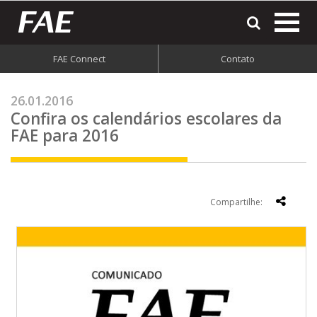
most
o
men
FAE Connect
Contato
do
site
26.01.2016
Confira os calendários escolares da
FAE para 2016
Compartilhe: