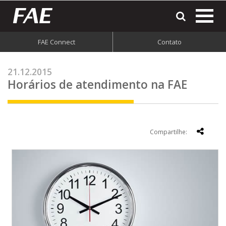
most
o
men
FAE Connect
Contato
do
site
21.12.2015
Horários de atendimento na FAE
Compartilhe: