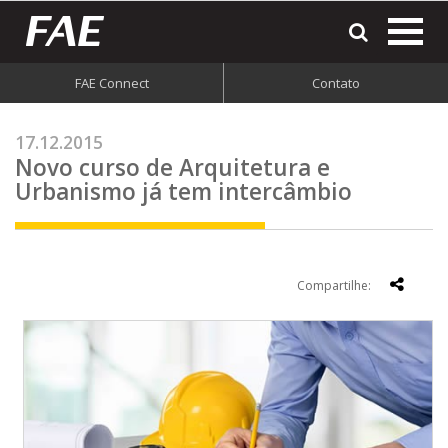
most
o
men
FAE Connect
Contato
do
site
17.12.2015
Novo curso de Arquitetura e
Urbanismo já tem intercâmbio
Compartilhe: