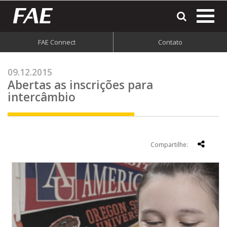
most
o
men
FAE Connect
Contato
do
site
09.12.2015
Abertas as inscrições para
intercâmbio
Compartilhe: