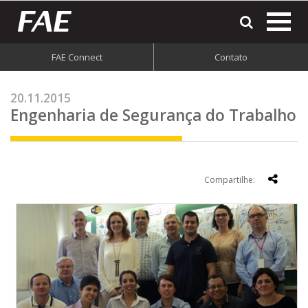
most
o
men
FAE Connect
Contato
do
site
20.11.2015
Engenharia de Segurança do Trabalho
Compartilhe: