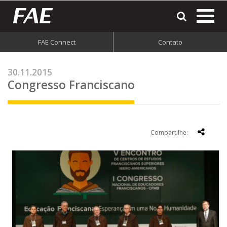
most
o
men
FAE Connect
Contato
do
site
30.11.2015
Congresso Franciscano
Compartilhe: