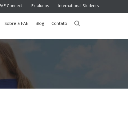
FAE Connect
Ex-alunos
International Students
Sobre a FAE
Blog
Contato