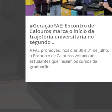
#GeraçãoFAE: Encontro de
Calouros marca o início da
trajetória universitária no
segundo...
A FAE promoveu, nos dias 30 e 31 de julho,
o Encontro de Calouros voltado aos
estudantes que iniciam os cursos de
graduação...