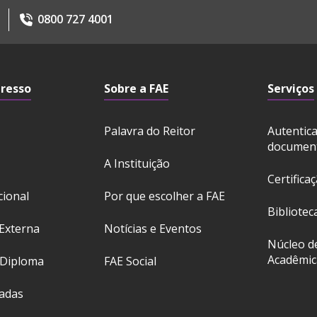
0800 727 4001
gresso
Sobre a FAE
Serviços
Palavra do Reitor
Autentic
documen
A Instituição
Certifica
cional
Por que escolher a FAE
Bibliotec
Externa
Notícias e Eventos
Núcleo d
Acadêmic
 Diploma
FAE Social
ladas