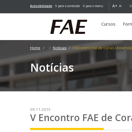
A+
A-
Acessibilidade
Ir para o conteúdo
Ir para o menu
C
Cursos
For
Home
Notícias
V Encontro FAE de Corais Universitá
Notícias
09.11.2015
V Encontro FAE de Cora