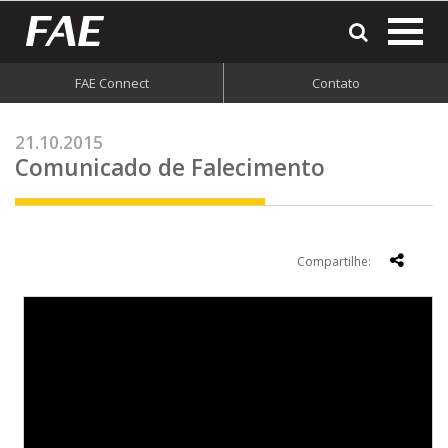
most
o
men
FAE Connect
Contato
do
site
21.10.2015
Comunicado de Falecimento
Compartilhe: