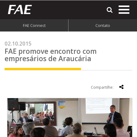
most
o
men
FAE Connect
Contato
do
site
02.10.2015
FAE promove encontro com
empresários de Araucária
Compartilhe: