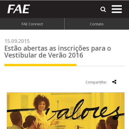
most
o
men
FAE Connect
Contato
do
site
15.09.2015
Estão abertas as inscrições para o
Vestibular de Verão 2016
Compartilhe: