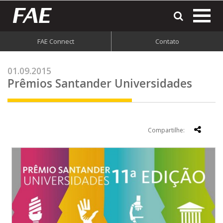
most
o
men
FAE Connect
Contato
do
site
01.09.2015
Prêmios Santander Universidades
Compartilhe: