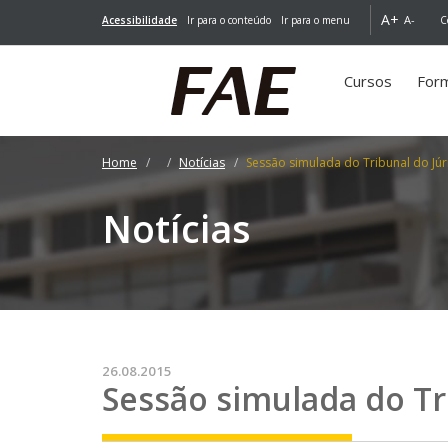
A+
A-
Acessibilidade
Ir para o conteúdo
Ir para o menu
C
Cursos
For
Home
Notícias
Sessão simulada do Tribunal do Júr
Notícias
26.08.2015
Sessão simulada do Tri