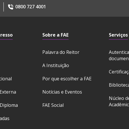
0800 727 4001
gresso
Sobre a FAE
Serviços
Palavra do Reitor
Autentic
documen
A Instituição
Certifica
cional
Por que escolher a FAE
Bibliotec
Externa
Notícias e Eventos
Núcleo d
Acadêmic
 Diploma
FAE Social
ladas