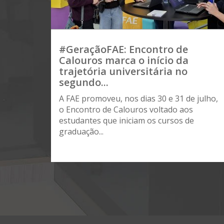
#GeraçãoFAE: Encontro de
Calouros marca o início da
trajetória universitária no
segundo...
A FAE promoveu, nos dias 30 e 31 de julho,
o Encontro de Calouros voltado aos
estudantes que iniciam os cursos de
graduação...