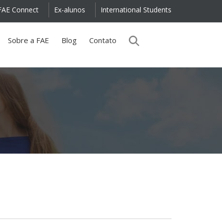
FAE Connect
Ex-alunos
International Students
Sobre a FAE
Blog
Contato