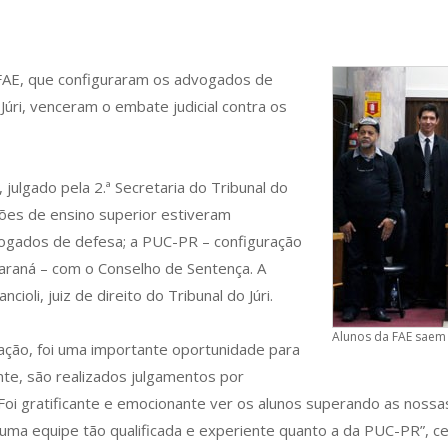
 FAE, que configuraram os advogados de
Júri, venceram o embate judicial contra os
 julgado pela 2.ª Secretaria do Tribunal do
uições de ensino superior estiveram
vogados de defesa; a PUC-PR – configuração
 Paraná – com o Conselho de Sentença. A
ioli, juiz de direito do Tribunal do Júri.
Alunos da FAE saem 
ação, foi uma importante oportunidade para
te, são realizados julgamentos por
i gratificante e emocionante ver os alunos superando as nossas 
uma equipe tão qualificada e experiente quanto a da PUC-PR”, ce